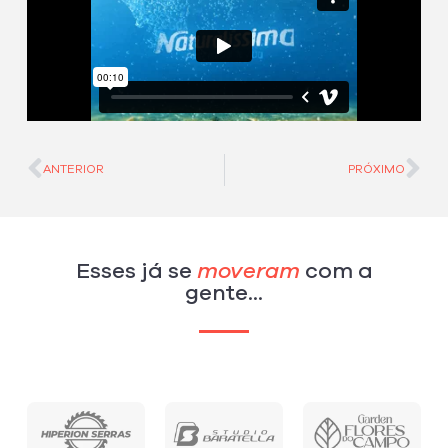
Prev
Ne
ANTERIOR
PRÓXIMO
Esses já se
moveram
com a
gente...