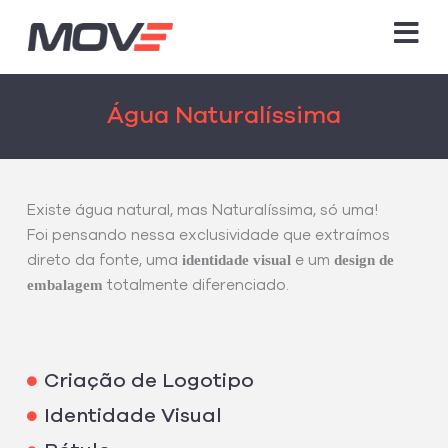
Ir
para
o
conteúdo
Água Naturalíssima
Existe água natural, mas Naturalíssima, só uma!
Foi pensando nessa exclusividade que extraímos
identidade visual
design de
direto da fonte, uma
e um
embalagem
totalmente diferenciado.
Criação de Logotipo
Identidade Visual