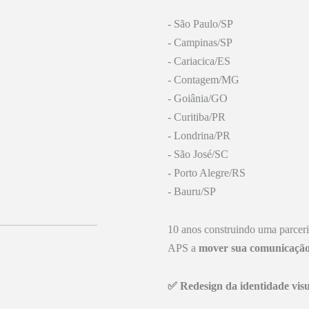
- São Paulo/SP
- Campinas/SP
- Cariacica/ES
- Contagem/MG
- Goiânia/GO
- Curitiba/PR
- Londrina/PR
- São José/SC
- Porto Alegre/RS
- Bauru/SP
10 anos construindo uma parceri
APS a
mover sua comunicaçã
✅ Redesign da identidade vis